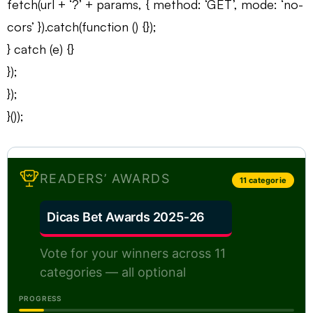
fetch(url + ‘?’ + params, { method: ‘GET’, mode: ‘no-
cors’ }).catch(function () {});
} catch (e) {}
});
});
}());
READERS’ AWARDS
11 categorie
Dicas Bet Awards 2025‑26
Vote for your winners across 11
categories — all optional
PROGRESS