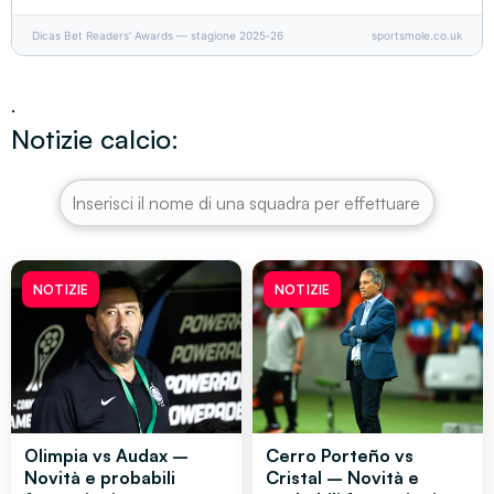
Dicas Bet Readers’ Awards — stagione 2025‑26
sportsmole.co.uk
.
Notizie calcio:
NOTIZIE
NOTIZIE
Olimpia vs Audax –
Cerro Porteño vs
Novità e probabili
Cristal – Novità e