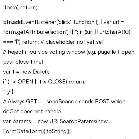
!form) return;
btn.addEventListener(‘click’, function () { var url =
form.getAttribute(‘action’) || ”; if (!url || url.charAt(0)
=== ‘[‘) return; // placeholder not yet set
// Reject if outside voting window (e.g. page left open
past close time)
var t = new Date();
if (t < OPEN || t > CLOSE) return;
try {
// Always GET — sendBeacon sends POST which
doGet does not handle
var params = new URLSearchParams(new
FormData(form)).toString();