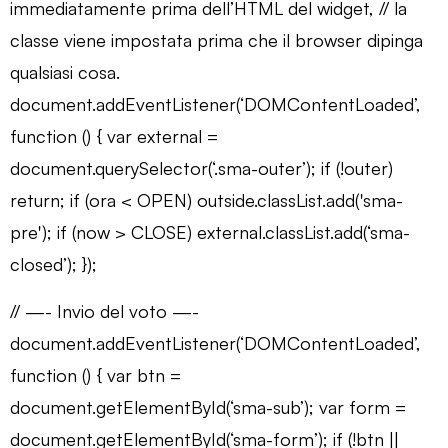
immediatamente prima dell’HTML del widget, // la
classe viene impostata prima che il browser dipinga
qualsiasi cosa.
document.addEventListener(‘DOMContentLoaded’,
function () { var external =
document.querySelector(‘.sma-outer’); if (!outer)
return; if (ora < OPEN) outside.classList.add('sma-
pre'); if (now > CLOSE) external.classList.add(‘sma-
closed’); });
// —- Invio del voto —-
document.addEventListener(‘DOMContentLoaded’,
function () { var btn =
document.getElementById(‘sma-sub’); var form =
document.getElementById(‘sma-form’); if (!btn ||