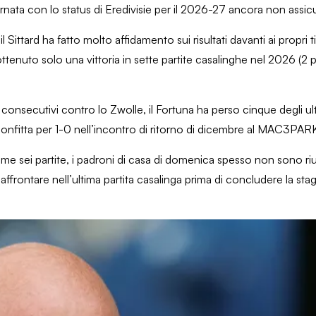
rnata con lo status di Eredivisie per il 2026-27 ancora non assic
il Sittard ha fatto molto affidamento sui risultati davanti ai propri 
ottenuto solo una vittoria in sette partite casalinghe nel 2026 (2 
onsecutivi contro lo Zwolle, il Fortuna ha perso cinque degli ulti
confitta per 1-0 nell’incontro di ritorno di dicembre al MAC3PAR
me sei partite, i padroni di casa di domenica spesso non sono rius
frontare nell’ultima partita casalinga prima di concludere la sta