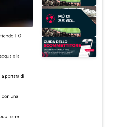
attendo 1-0
’acqua e la
 a portata di
to con una
può trarre