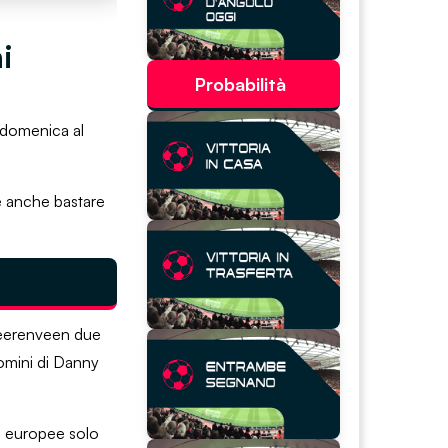
i
Probabilità
o domenica al
e anche bastare
l’Heerenveen due
uomini di Danny
i europee solo