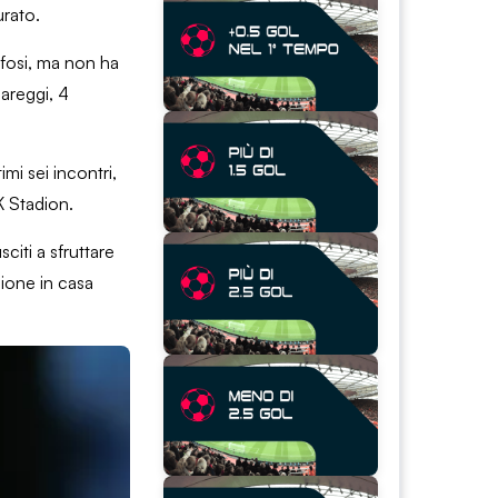
urato.
tifosi, ma non ha
pareggi, 4
mi sei incontri,
K Stadion.
citi a sfruttare
gione in casa