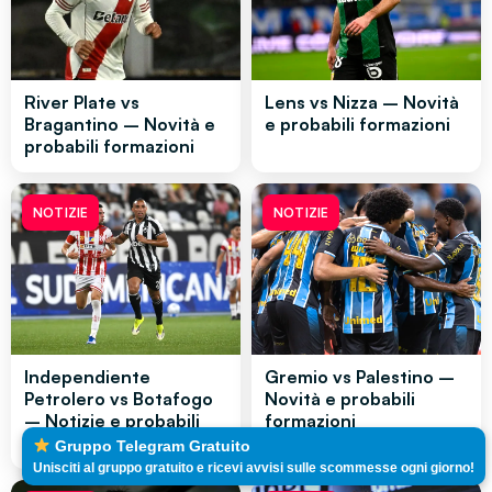
River Plate vs
Lens vs Nizza – Novità
Bragantino – Novità e
e probabili formazioni
probabili formazioni
NOTIZIE
NOTIZIE
Independiente
Gremio vs Palestino –
Petrolero vs Botafogo
Novità e probabili
– Notizie e probabili
formazioni
formazioni
Gruppo Telegram Gratuito
Unisciti al gruppo gratuito e ricevi avvisi sulle scommesse ogni giorno!