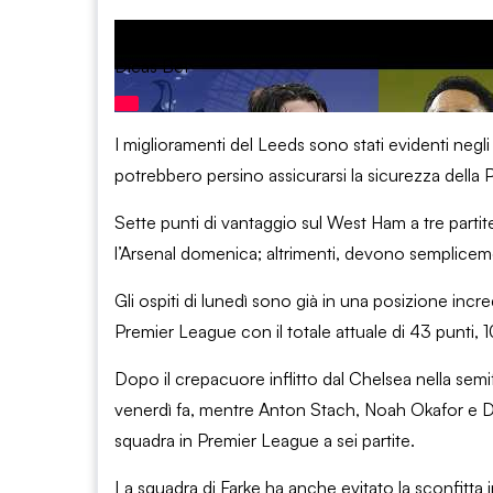
That Weird Feeling | Tottenham x Leeds Premie
Dicas Bet
I miglioramenti del Leeds sono stati evidenti negli 
potrebbero persino assicurarsi la sicurezza della 
Sette punti di vantaggio sul West Ham a tre parti
l’Arsenal domenica; altrimenti, devono sempliceme
Gli ospiti di lunedì sono già in una posizione inc
Premier League con il totale attuale di 43 punti, 10 
Dopo il crepacuore inflitto dal Chelsea nella sem
venerdì fa, mentre Anton Stach, Noah Okafor e Dom
squadra in Premier League a sei partite.
La squadra di Farke ha anche evitato la sconfitta i