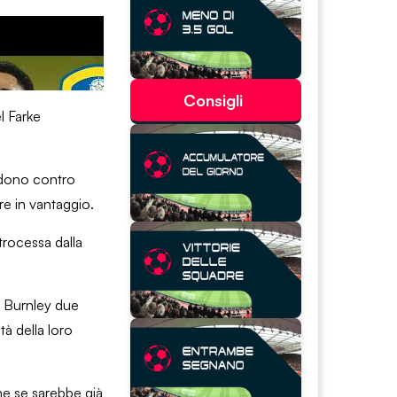
Consigli
el Farke
erdono contro
re in vantaggio.
trocessa dalla
o Burnley due
à della loro
che se sarebbe già