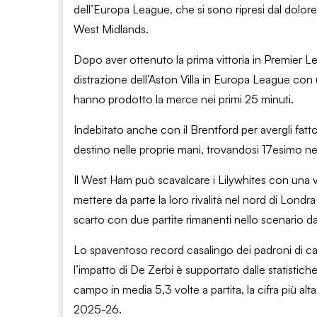
dell’Europa League, che si sono ripresi dal dolor
West Midlands.
Dopo aver ottenuto la prima vittoria in Premier 
distrazione dell’Aston Villa in Europa League con
hanno prodotto la merce nei primi 25 minuti.
Indebitato anche con il Brentford per avergli fatto
destino nelle proprie mani, trovandosi 17esimo nel
Il West Ham può scavalcare i Lilywhites con una v
mettere da parte la loro rivalità nel nord di Londr
scarto con due partite rimanenti nello scenario d
Lo spaventoso record casalingo dei padroni di cas
l’impatto di De Zerbi è supportato dalle statistich
campo in media 5,3 volte a partita, la cifra più alt
2025-26.