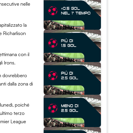
nsecutive nelle
italizzato la
e Richarlison
ettimana con il
i Irons.
am dovrebbero
nti dalla zona di
 lunedì, poiché
’ultimo terzo
Premier League