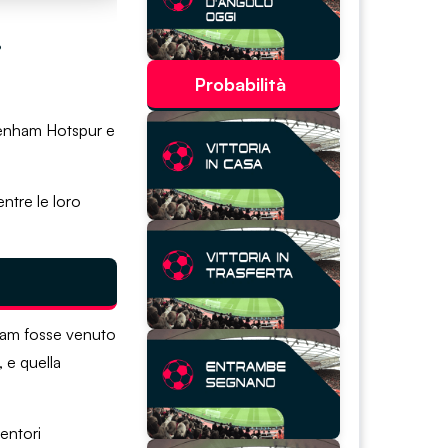
i
Probabilità
ttenham Hotspur e
ntre le loro
nham fosse venuto
 e quella
entori