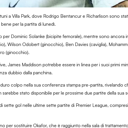
tuni a Villa Park, dove Rodrigo Bentancur e Richarlison sono stati
 bene per la partita di lunedì.
o per Dominic Solanke (bicipite femorale), mentre sono ancora in
chio), Wilson Odobert (ginocchio), Ben Davies (caviglia), Moha
ro (ginocchio).
ve, James Maddison potrebbe essere in linea per i suoi primi minu
nza dubbio dalla panchina.
 duro colpo nella sua conferenza stampa pre-partita, rivelando ch
 sarebbe stato disponibile per le prossime due partite della sua 
 di sette gol nelle ultime sette partite di Premier League, compresi
r sostituire Okafor, che è raggiunto nella sala di trattamento