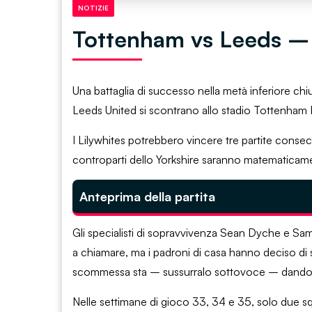
NOTIZIE
Tottenham vs Leeds – N
Una battaglia di successo nella metà inferiore c
Leeds United si scontrano allo stadio Tottenham 
I Lilywhites potrebbero vincere tre partite consec
controparti dello Yorkshire saranno matematicamen
Anteprima della partita
Gli specialisti di sopravvivenza Sean Dyche e Sa
a chiamare, ma i padroni di casa hanno deciso di
scommessa sta – sussurralo sottovoce – dando i 
Nelle settimane di gioco 33, 34 e 35, solo due sq