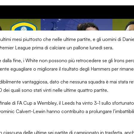
r League Match Preview
ultimi mesi piuttosto che nelle ultime partite, e gli uomini di Dani
Premier League prima di calciare un pallone lunedì sera.
te dalla fine, i White non possono più retrocedere se gli Irons p
nte eguagliare o migliorare il risultato degli Hammers per rimane
redibilmente vantaggiosa, dato che nessuna squadra è mai stata re
dei quali sono stati vinti nelle ultime quattro partite.
ifinale di FA Cup a Wembley, il Leeds ha vinto 3-1 sullo sfortunat
inic Calvert-Lewin hanno contribuito a prolungare l’imbattibilit
n ciascuna delle ultime sei partite di campionato in trasferta, an