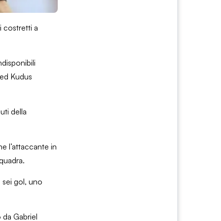
 costretti a
disponibili
mmed Kudus
ti della
e l’attaccante in
squadra.
 sei gol, uno
 da Gabriel