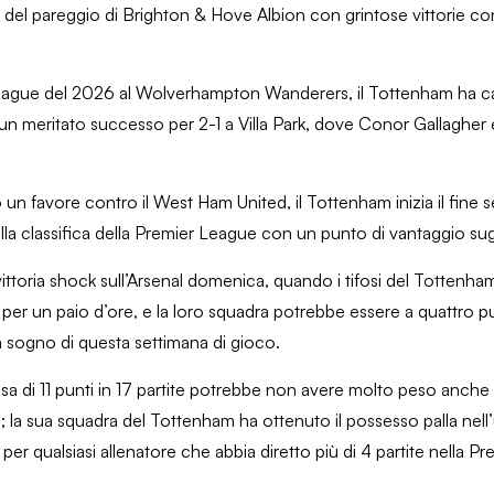
e del pareggio di Brighton & Hove Albion con grintose vittorie co
League del 2026 al Wolverhampton Wanderers, il Tottenham ha cap
 un meritato successo per 2-1 a Villa Park, dove Conor Gallagher 
 un favore contro il West Ham United, il Tottenham inizia il fine s
la classifica della Premier League con un punto di vantaggio sugl
ittoria shock sull’Arsenal domenica, quando i tifosi del Tottenh
a per un paio d’ore, e la loro squadra potrebbe essere a quattro pu
a sogno di questa settimana di gioco.
a di 11 punti in 17 partite potrebbe non avere molto peso anche
e; la sua squadra del Tottenham ha ottenuto il possesso palla nell
a per qualsiasi allenatore che abbia diretto più di 4 partite nella 