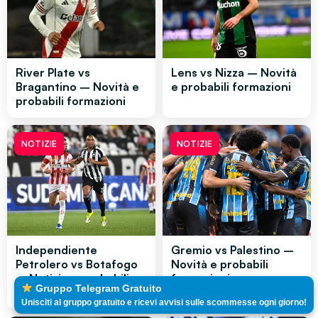
River Plate vs
Lens vs Nizza – Novità
Bragantino – Novità e
e probabili formazioni
probabili formazioni
NOTIZIE
NOTIZIE
Independiente
Gremio vs Palestino –
Petrolero vs Botafogo
Novità e probabili
– Notizie e probabili
formazioni
Gruppo Telegram Gratuito
formazioni
Unisciti al gruppo gratuito e ricevi avvisi sulle scommesse ogni giorno!