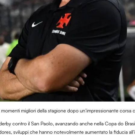
 dei momenti migliori della stagione dopo un’impressionante corsa 
l derby contro il San Paolo, avanzando anche nella Copa do Brasil
dores, sviluppi che hanno notevolmente aumentato la fiducia all’