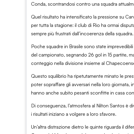
Conda, scontrandosi contro una squadra attualmente
Quel risultato ha intensificato la pressione su Car
per tutta la stagione: il club di Rio ha ormai dispu
sempre più frustrati dall’incoerenza della squadra.
Poche squadre in Brasile sono state imprevedibili
del campionato, segnando 26 gol in 15 partite, ma i
conteggio nella divisione insieme al Chapecoens
Questo squilibrio ha ripetutamente minato le pres
poter sopraffare gli avversari nella loro giornata, i
hanno anche subito pesanti sconfitte in casa co
Di conseguenza, l’atmosfera al Nilton Santos è div
i risultati iniziano a volgere a loro sfavore.
Un’altra distrazione dietro le quinte riguarda il 