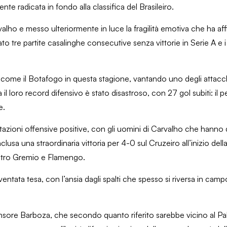
 radicata in fondo alla classifica del Brasileiro.
valho e messo ulteriormente in luce la fragilità emotiva che ha aff
tato tre partite casalinghe consecutive senza vittorie in Serie A e i
 come il Botafogo in questa stagione, vantando uno degli attacch
l loro record difensivo è stato disastroso, con 27 gol subiti: il p
e.
tazioni offensive positive, con gli uomini di Carvalho che hanno 
nclusa una straordinaria vittoria per 4-0 sul Cruzeiro all’inizio del
ntro Gremio e Flamengo.
entata tesa, con l’ansia dagli spalti che spesso si riversa in cam
difensore Barboza, che secondo quanto riferito sarebbe vicino al P