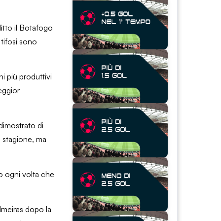
litto il Botafogo
 tifosi sono
i più produttivi
eggior
dimostrato di
la stagione, ma
po ogni volta che
almeiras dopo la