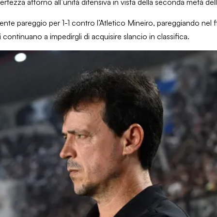
tezza attorno all’unità difensiva in vista della seconda metà del
ente pareggio per 1-1 contro l’Atletico Mineiro, pareggiando nel 
i continuano a impedirgli di acquisire slancio in classifica.