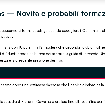
s – Novità e probabili formaz
eoccupante di forma casalinga quando accoglierà il Corinthians all
rasileiro.
ettimana con 18 punti, ma l’atmosfera che circonda i club difficil
eni di fiducia dopo una buona corsa sotto la guida di Fernando Din
nza e la crescente pressione dei tifosi.
 esame dopo una settimana dannosa che li ha visti eliminati dalla
la squadra di Franclim Carvalho è crollata fino alla sconfitta per 