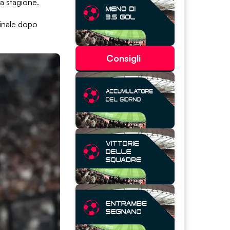
la stagione.
finale dopo
Consigli