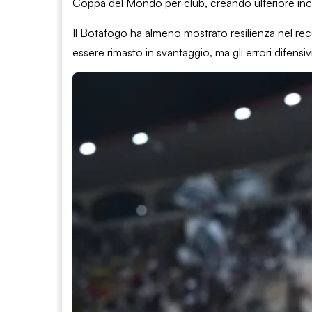
Coppa del Mondo per club, creando ulteriore incer
Il Botafogo ha almeno mostrato resilienza nel rec
essere rimasto in svantaggio, ma gli errori difensiv