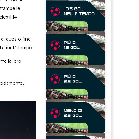
ntrambe le
les il 14
 di questo fine
-1 a metà tempo.
nte la loro
rapidamente,