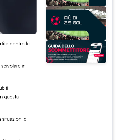
ite contro le
 scivolare in
ubiti
in questa
 situazioni di