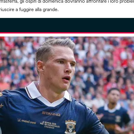
rasferta, gli ospiti di domenica dovranno affrontare i loro problem
riuscire a fuggire alla grande.