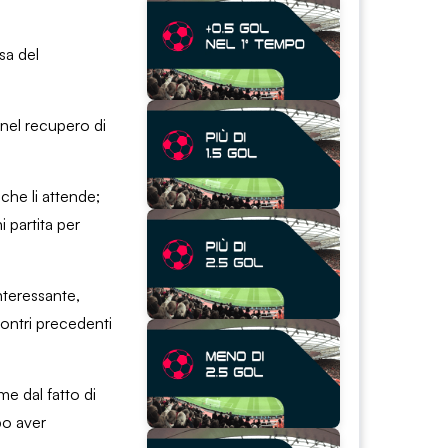
sa del
nel recupero di
che li attende;
i partita per
nteressante,
ontri precedenti
me dal fatto di
po aver