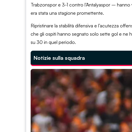
Trabzonspor e 3-1 contro l’Antalyaspor – hanno v
era stata una stagione promettente.
Ripristinare la stabilità difensiva e l’acutezza of
che gli ospiti hanno segnato solo sette gol e ne h
su 30 in quel periodo.
Notizie sulla squadra