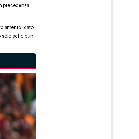
 in precedenza
civolamento, dato
 solo sette punti