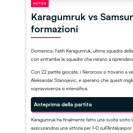
NOTIZIE
Karagumruk vs Samsuns
formazioni
Domenica, Fatih Karagumruk, ultima squadra della S
con entrambe le squadre che mirano a riprendersi
Con 22 partite giocate, i Nerorossi si trovano a set
Aleksandar Stanojevic, e sperano che questi migli
sopravvivenza si intensifica.
Anteprima della partita
Karagumruk ha finalmente fatto una svolta sotto l
assicurandosi una vittoria per 1-0 sull’Antalyaspor