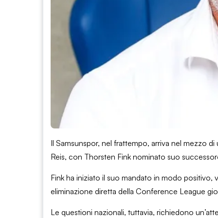
Il Samsunspor, nel frattempo, arriva nel mezzo d
Reis, con Thorsten Fink nominato suo successor
Fink ha iniziato il suo mandato in modo positivo, 
eliminazione diretta della Conference League gio
Le questioni nazionali, tuttavia, richiedono un’a