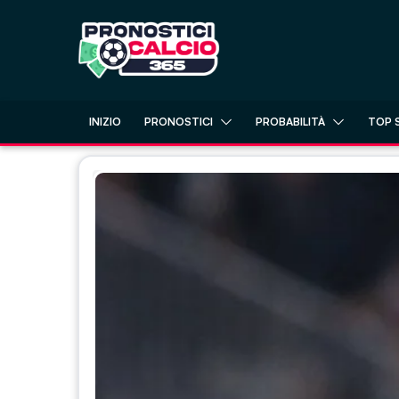
Skip
to
content
INIZIO
PRONOSTICI
PROBABILITÀ
TOP 