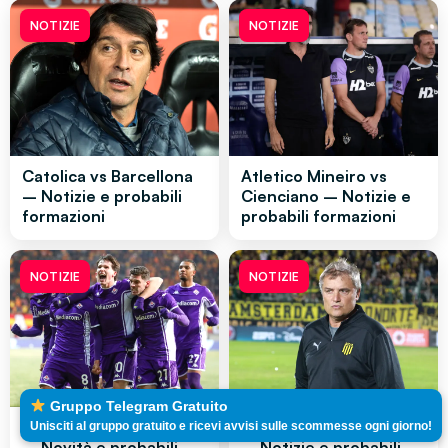
NOTIZIE
NOTIZIE
Catolica vs Barcellona
Atletico Mineiro vs
– Notizie e probabili
Cienciano – Notizie e
formazioni
probabili formazioni
NOTIZIE
NOTIZIE
Gruppo Telegram Gratuito
Fiorentina vs Atalanta
Peñarol vs Corinthians
Unisciti al gruppo gratuito e ricevi avvisi sulle scommesse ogni giorno!
– Novità e probabili
– Notizie e probabili