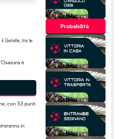
Probabilità
l Getafe, tra le
 l’Osasuna è
one, con 33 punti
ntreranno in