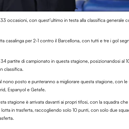
33 occasioni, con quest’ultimo in testa alla classifica generale co
 casalinga per 2-1 contro il Barcellona, ​​con tutti e tre i gol segna
n 34 partite di campionato in questa stagione, posizionandosi al 1
n classifica.
al nono posto e punteranno a migliorare questa stagione, con le u
rid, Espanyol e Getafe.
a stagione è arrivata davanti ai propri tifosi, con la squadra che 
a lotta in trasferta, raccogliendo solo 10 punti, con solo due sq
sferta.