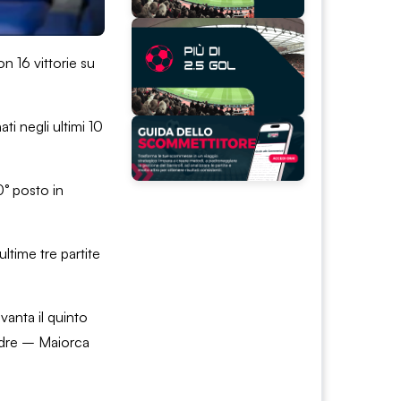
n 16 vittorie su
ti negli ultimi 10
0° posto in
ltime tre partite
vanta il quinto
uadre – Maiorca