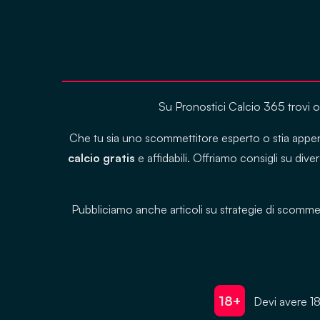
Su Pronostici Calcio 365 trovi og
Che tu sia uno scommettitore esperto o stia appena
calcio gratis
e affidabili. Offriamo consigli su di
Pubbliciamo anche articoli su strategie di scomme
18+
Devi avere 18