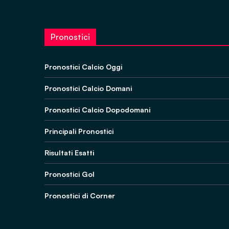
Pronostici
Pronostici Calcio Oggi
Pronostici Calcio Domani
Pronostici Calcio Dopodomani
Principali Pronostici
Risultati Esatti
Pronostici Gol
Pronostici di Corner