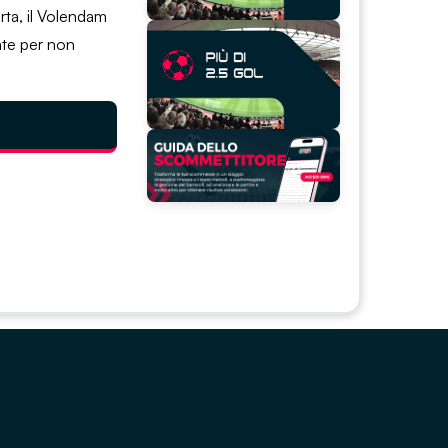
rta, il Volendam
nte per non