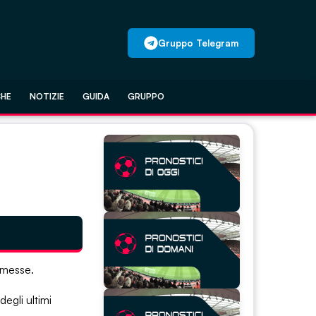
Gruppo Telegram
CHE
NOTIZIE
GUIDA
GRUPPO
ommesse.
degli ultimi