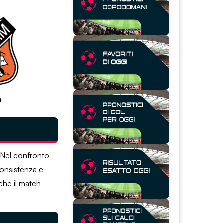
m
consistenza e
 che il match