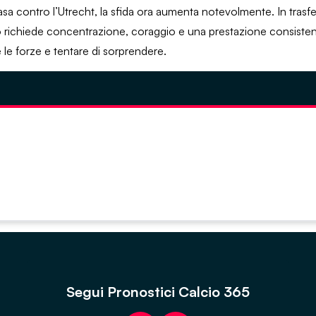
casa contro l’Utrecht, la sfida ora aumenta notevolmente. In trasfe
nto richiede concentrazione, coraggio e una prestazione consiste
 le forze e tentare di sorprendere.
Segui Pronostici Calcio 365