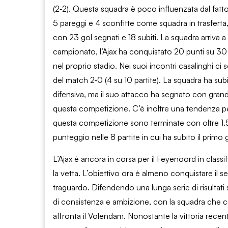
(2‑2). Questa squadra è poco influenzata dal fattore
5 pareggi e 4 sconfitte come squadra in trasferta,
con 23 gol segnati e 18 subiti. La squadra arriva a 
campionato, l’Ajax ha conquistato 20 punti su 30 di
nel proprio stadio. Nei suoi incontri casalinghi ci 
del match 2‑0 (4 su 10 partite). La squadra ha subi
difensiva, ma il suo attacco ha segnato con grande
questa competizione. C’è inoltre una tendenza per 
questa competizione sono terminate con oltre 1.5 
punteggio nelle 8 partite in cui ha subito il primo 
L’Ajax è ancora in corsa per il Feyenoord in class
la vetta. L’obiettivo ora è almeno conquistare il
traguardo. Difendendo una lunga serie di risultat
di consistenza e ambizione, con la squadra che cer
affronta il Volendam. Nonostante la vittoria recente