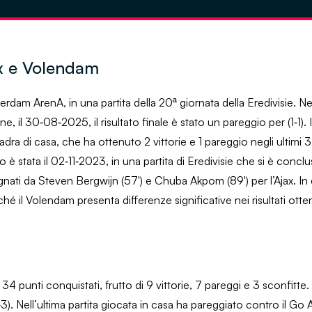
ax e Volendam
rdam ArenA, in una partita della 20ª giornata della Eredivisie. Nel
 il 30‑08‑2025, il risultato finale è stato un pareggio per (1‑1). 
uadra di casa, che ha ottenuto 2 vittorie e 1 pareggio negli ultimi 3 i
o è stata il 02‑11‑2023, in una partita di Eredivisie che si è conclu
segnati da Steven Bergwijn (57′) e Chuba Akpom (89′) per l’Ajax. In q
é il Volendam presenta differenze significative nei risultati otten
4 punti conquistati, frutto di 9 vittorie, 7 pareggi e 3 sconfitte. 
 (2‑3). Nell’ultima partita giocata in casa ha pareggiato contro il G