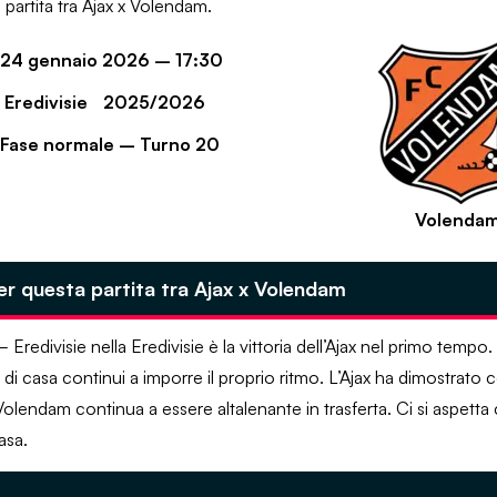
a partita tra Ajax x Volendam.
24 gennaio 2026 – 17
:30
Eredivisie
2025/2026
Fase normale – Turno 20
Volenda
r questa partita tra Ajax x Volendam
di casa continui a imporre il proprio ritmo. L’Ajax ha dimostrato 
il Volendam continua a essere altalenante in trasferta. Ci si aspetta
asa.