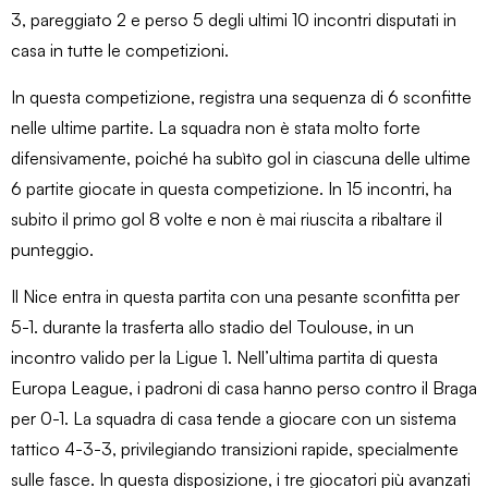
3, pareggiato 2 e perso 5 degli ultimi 10 incontri disputati in
casa in tutte le competizioni.
In questa competizione, registra una sequenza di 6 sconfitte
nelle ultime partite. La squadra non è stata molto forte
difensivamente, poiché ha subìto gol in ciascuna delle ultime
6 partite giocate in questa competizione. In 15 incontri, ha
subito il primo gol 8 volte e non è mai riuscita a ribaltare il
punteggio.
Il Nice entra in questa partita con una pesante sconfitta per
5-1. durante la trasferta allo stadio del Toulouse, in un
incontro valido per la Ligue 1. Nell’ultima partita di questa
Europa League, i padroni di casa hanno perso contro il Braga
per 0-1. La squadra di casa tende a giocare con un sistema
tattico 4-3-3, privilegiando transizioni rapide, specialmente
sulle fasce. In questa disposizione, i tre giocatori più avanzati