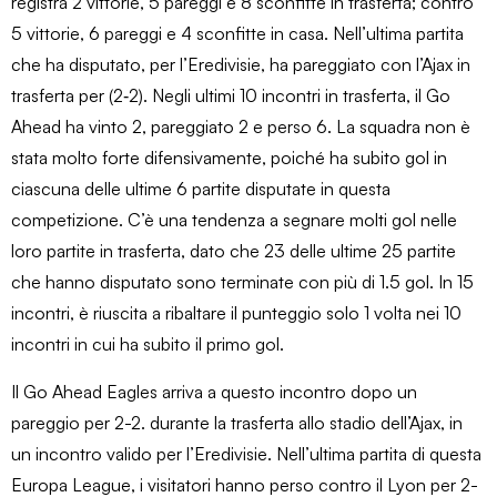
registra 2 vittorie, 5 pareggi e 8 sconfitte in trasferta; contro
5 vittorie, 6 pareggi e 4 sconfitte in casa. Nell’ultima partita
che ha disputato, per l’Eredivisie, ha pareggiato con l’Ajax in
trasferta per (2‑2). Negli ultimi 10 incontri in trasferta, il Go
Ahead ha vinto 2, pareggiato 2 e perso 6. La squadra non è
stata molto forte difensivamente, poiché ha subito gol in
ciascuna delle ultime 6 partite disputate in questa
competizione. C’è una tendenza a segnare molti gol nelle
loro partite in trasferta, dato che 23 delle ultime 25 partite
che hanno disputato sono terminate con più di 1.5 gol. In 15
incontri, è riuscita a ribaltare il punteggio solo 1 volta nei 10
incontri in cui ha subito il primo gol.
Il Go Ahead Eagles arriva a questo incontro dopo un
pareggio per 2-2. durante la trasferta allo stadio dell’Ajax, in
un incontro valido per l’Eredivisie. Nell’ultima partita di questa
Europa League, i visitatori hanno perso contro il Lyon per 2-