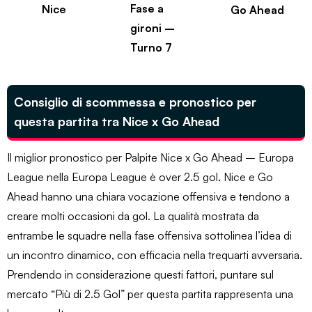
Fase a
Nice
Go Ahead
gironi –
Turno 7
Consiglio di scommessa e pronostico per
questa partita tra Nice x Go Ahead
Il miglior pronostico per
Palpite Nice x Go Ahead – Europa
League nella Europa League è over 2.5 gol. Nice e Go
Ahead hanno una chiara vocazione offensiva e tendono a
creare molti occasioni da gol. La qualità mostrata da
entrambe le squadre nella fase offensiva sottolinea l’idea di
un incontro dinamico, con efficacia nella trequarti avversaria.
Prendendo in considerazione questi fattori, puntare sul
mercato “Più di 2.5 Gol” per questa partita rappresenta una