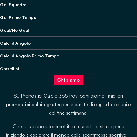
Gol Squadra
Gol Primo Tempo
Goal/No Goal
Calci d’Angolo
Calci d’Angolo Primo Tempo
Cartellini
Chi siamo
Su Pronostici Calcio 365 trovi ogni giorno i migliori
pronostici calcio gratis
per le partite di oggi, di domani e
del fine settimana.
Che tu sia uno scommettitore esperto o stia appena
iniziando a esplorare il mondo delle scommesse sportive, il