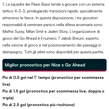
1. La squadra dei Paesi Bassi tende a giocare con un sistema
tattico 4-3-3, privilegiando transizioni rapide, specialmente
attraverso le fasce. In questa disposizione, i tre giocatori
responsabili di seminare panico nella difesa avversaria sono
Mathis Suray, Milan Smit e Jaden Slory. L’organizzatore di
gioco del Go Ahead è il numero 7 Jakob Breum, esperto
nella visione di gioco e nel posizionamento dei passaggi in
disimpegno. Tutti gli atleti sono disponibili per questa partita.
Miglior pronostico per Nice x Go Ahead
Più di 0.5 gol nel 1° tempo (pronostico per scommessa
live)
Più di 1.5 gol (pronostico per scommessa live, doppia o
tripla)
Più di 2.5 gol (pronostico più rischioso)