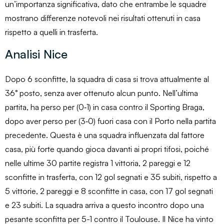
un’importanza significativa, dato che entrambe le squadre
mostrano differenze notevoli nei risultati ottenuti in casa
rispetto a quelli in trasferta.
Analisi Nice
Dopo 6 sconfitte, la squadra di casa si trova attualmente al
36° posto, senza aver ottenuto alcun punto. Nell’ultima
partita, ha perso per (0‑1) in casa contro il Sporting Braga,
dopo aver perso per (3‑0) fuori casa con il Porto nella partita
precedente. Questa è una squadra influenzata dal fattore
casa, più forte quando gioca davanti ai propri tifosi, poiché
nelle ultime 30 partite registra 1 vittoria, 2 pareggi e 12
sconfitte in trasferta, con 12 gol segnati e 35 subiti, rispetto a
5 vittorie, 2 pareggi e 8 sconfitte in casa, con 17 gol segnati
e 23 subiti. La squadra arriva a questo incontro dopo una
pesante sconfitta per 5-1 contro il Toulouse. Il Nice ha vinto