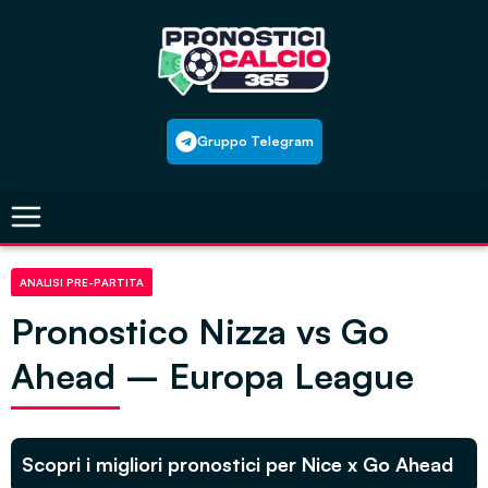
Skip
to
content
Gruppo Telegram
ANALISI PRE-PARTITA
Pronostico Nizza vs Go
Ahead – Europa League
Scopri i migliori pronostici per Nice x Go Ahead