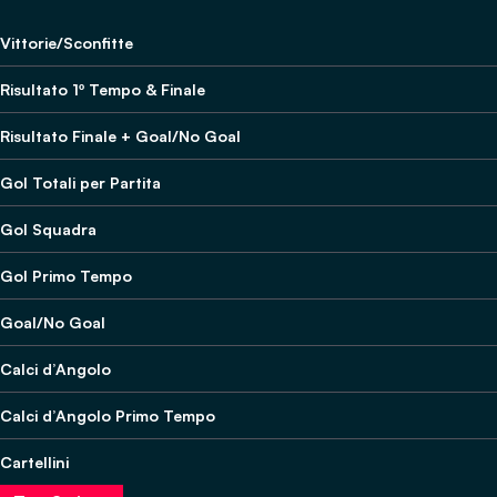
Vittorie/Sconfitte
Risultato 1º Tempo & Finale
Risultato Finale + Goal/No Goal
Gol Totali per Partita
Gol Squadra
Gol Primo Tempo
Goal/No Goal
Calci d’Angolo
Calci d’Angolo Primo Tempo
Cartellini