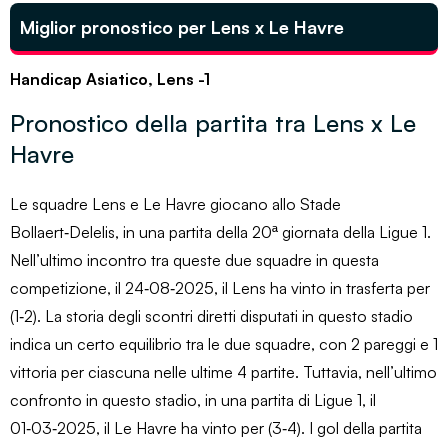
Miglior pronostico per Lens x Le Havre
Handicap Asiatico, Lens -1
Pronostico della partita tra Lens x Le
Havre
Le squadre Lens e Le Havre giocano allo Stade
Bollaert‑Delelis, in una partita della 20ª giornata della Ligue 1.
Nell’ultimo incontro tra queste due squadre in questa
competizione, il 24‑08‑2025, il Lens ha vinto in trasferta per
(1‑2). La storia degli scontri diretti disputati in questo stadio
indica un certo equilibrio tra le due squadre, con 2 pareggi e 1
vittoria per ciascuna nelle ultime 4 partite. Tuttavia, nell’ultimo
confronto in questo stadio, in una partita di Ligue 1, il
01‑03‑2025, il Le Havre ha vinto per (3‑4). I gol della partita