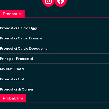
Pronostici
Pronostici Calcio Oggi
Pronostici Calcio Domani
Pronostici Calcio Dopodomani
Principali Pronostici
Risultati Esatti
Pronostici Gol
Pronostici di Corner
Probabilità