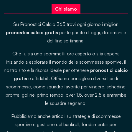
Chi siamo
Su Pronostici Calcio 365 trovi ogni giorno i migliori
pronostici calcio gratis
per le partite di oggi, di domani e
del fine settimana.
Che tu sia uno scommettitore esperto o stia appena
iniziando a esplorare il mondo delle scommesse sportive, il
nostro sito è la risorsa ideale per ottenere
pronostici calcio
gratis
e affidabili. Offriamo consigli su diversi tipi di
scommesse, come squadre favorite per vincere, schedine
pronte, gol nel primo tempo, over 1.5, over 2.5 e entrambe
le squadre segnano.
Pubbliciamo anche articoli su strategie di scommesse
sportive e gestione del bankroll, fondamentali per