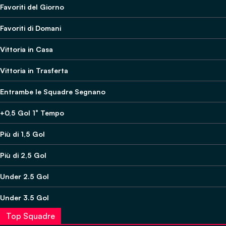
Favoriti del Giorno
Favoriti di Domani
Vittoria in Casa
Vittoria in Trasferta
Entrambe le Squadre Segnano
+0,5 Gol 1° Tempo
Più di 1,5 Gol
Più di 2,5 Gol
Under 2.5 Gol
Under 3.5 Gol
Top Squadre