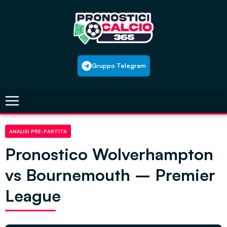
Skip
to
content
Gruppo Telegram
ANALISI PRE-PARTITA
Pronostico Wolverhampton
vs Bournemouth – Premier
League