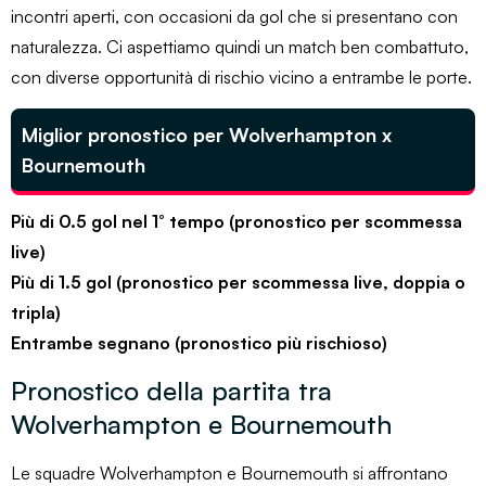
incontri aperti, con occasioni da gol che si presentano con
naturalezza. Ci aspettiamo quindi un match ben combattuto,
con diverse opportunità di rischio vicino a entrambe le porte.
Miglior pronostico per Wolverhampton x
Bournemouth
Più di 0.5 gol nel 1° tempo (pronostico per scommessa
live)
Più di 1.5 gol (pronostico per scommessa live, doppia o
tripla)
Entrambe segnano (pronostico più rischioso)
Pronostico della partita tra
Wolverhampton e Bournemouth
Le squadre Wolverhampton e Bournemouth si affrontano