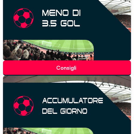
Consigli