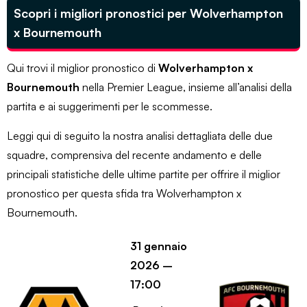
Scopri i migliori pronostici per Wolverhampton
x Bournemouth
Qui trovi il miglior pronostico di
Wolverhampton x
Bournemouth
nella Premier League, insieme all’analisi della
partita e ai suggerimenti per le scommesse.
Leggi qui di seguito la nostra analisi dettagliata delle due
squadre, comprensiva del recente andamento e delle
principali statistiche delle ultime partite per offrire il miglior
pronostico per questa sfida tra Wolverhampton x
Bournemouth.
31 gennaio
2026 –
17
:00