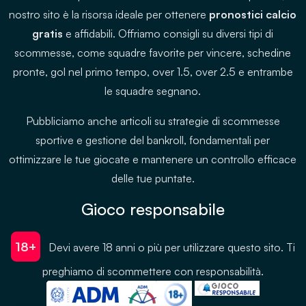
nostro sito è la risorsa ideale per ottenere
pronostici calcio
gratis
e affidabili. Offriamo consigli su diversi tipi di
scommesse, come squadre favorite per vincere, schedine
pronte, gol nel primo tempo, over 1.5, over 2.5 e entrambe
le squadre segnano.
Pubbliciamo anche articoli su strategie di scommesse
sportive e gestione del bankroll, fondamentali per
ottimizzare le tue giocate e mantenere un controllo efficace
delle tue puntate.
Gioco responsabile
18+
Devi avere 18 anni o più per utilizzare questo sito. Ti
preghiamo di scommettere con responsabilità.