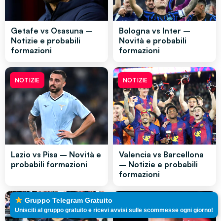
Getafe vs Osasuna –
Bologna vs Inter –
Notizie e probabili
Novità e probabili
formazioni
formazioni
NOTIZIE
NOTIZIE
Lazio vs Pisa – Novità e
Valencia vs Barcellona
probabili formazioni
– Notizie e probabili
formazioni
Gruppo Telegram Gratuito
NOTIZIE
NOTIZIE
Unisciti al gruppo gratuito e ricevi avvisi sulle scommesse ogni giorno!