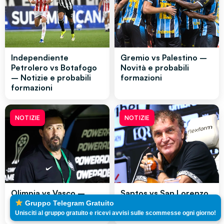
Independiente
Gremio vs Palestino –
Petrolero vs Botafogo
Novità e probabili
– Notizie e probabili
formazioni
formazioni
NOTIZIE
NOTIZIE
Olimpia vs Vasco –
Santos vs San Lorenzo
Novità e probabili
– Novità e probabili
Gruppo Telegram Gratuito
formazioni
formazioni
Unisciti al gruppo gratuito e ricevi avvisi sulle scommesse ogni giorno!