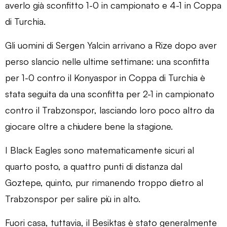
averlo già sconfitto 1-0 in campionato e 4-1 in Coppa
di Turchia.
Gli uomini di Sergen Yalcin arrivano a Rize dopo aver
perso slancio nelle ultime settimane: una sconfitta
per 1-0 contro il Konyaspor in Coppa di Turchia è
stata seguita da una sconfitta per 2-1 in campionato
contro il Trabzonspor, lasciando loro poco altro da
giocare oltre a chiudere bene la stagione.
I Black Eagles sono matematicamente sicuri al
quarto posto, a quattro punti di distanza dal
Goztepe, quinto, pur rimanendo troppo dietro al
Trabzonspor per salire più in alto.
Fuori casa, tuttavia, il Besiktas è stato generalmente