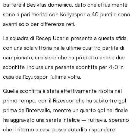
battere il Besiktas domenica, dato che attualmente
sono a pari merito con Konyaspor a 40 punti e sono
avanti solo per differenza reti.
La squadra di Recep Ucar si presenta a questa sfida
con una sola vittoria nelle ultime quattro partite di
campionato, una serie che ha prodotto anche due
sconfitte, inclusa una pesante sconfitta per 4-0 in
casa dell’Eyupspor l’ultima volta.
Quella sconfitta è stata effettivamente risolta nel
primo tempo, con il Rizespor che ha subito tre gol
prima dell’intervallo, mentre un quarto gol nel finale
ha aggravato una serata infelice – tuttavia, sperano
che il ritorno a casa possa aiutarli a rispondere