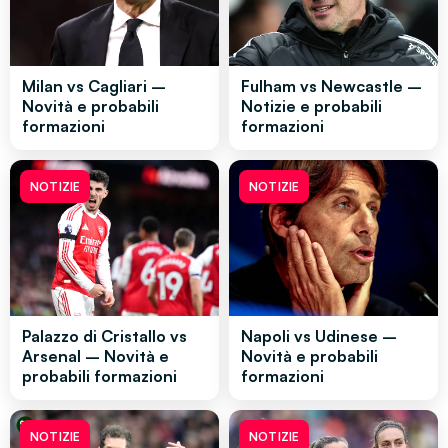
Milan vs Cagliari –
Fulham vs Newcastle –
Novità e probabili
Notizie e probabili
formazioni
formazioni
NOTIZIE
NOTIZIE
Palazzo di Cristallo vs
Napoli vs Udinese –
Arsenal – Novità e
Novità e probabili
probabili formazioni
formazioni
NOTIZIE
NOTIZIE