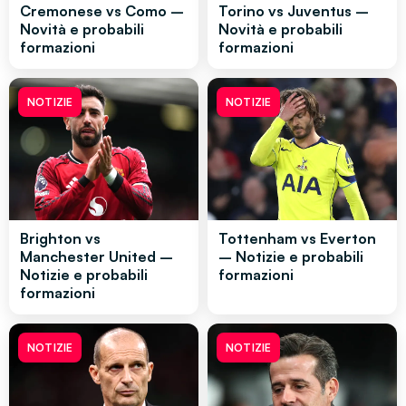
Cremonese vs Como –
Torino vs Juventus –
Novità e probabili
Novità e probabili
formazioni
formazioni
NOTIZIE
NOTIZIE
Brighton vs
Tottenham vs Everton
Manchester United –
– Notizie e probabili
Notizie e probabili
formazioni
formazioni
NOTIZIE
NOTIZIE