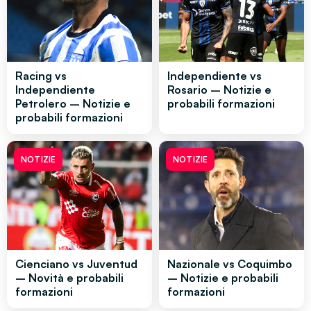
Racing vs
Independiente vs
Independiente
Rosario – Notizie e
Petrolero – Notizie e
probabili formazioni
probabili formazioni
NOTIZIE
NOTIZIE
Cienciano vs Juventud
Nazionale vs Coquimbo
– Novità e probabili
– Notizie e probabili
formazioni
formazioni