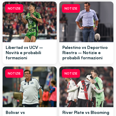
NOTIZIE
NOTIZIE
Libertad vs UCV –
Palestino vs Deportivo
Novità e probabili
Riestra – Notizie e
formazioni
probabili formazioni
NOTIZIE
NOTIZIE
Bolívar vs
River Plate vs Blooming