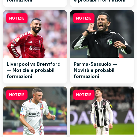
NOTIZIE
NOTIZIE
Liverpool vs Brentford
Parma-Sassuolo –
– Notizie e probabili
Novità e probabili
formazioni
formazioni
NOTIZIE
NOTIZIE