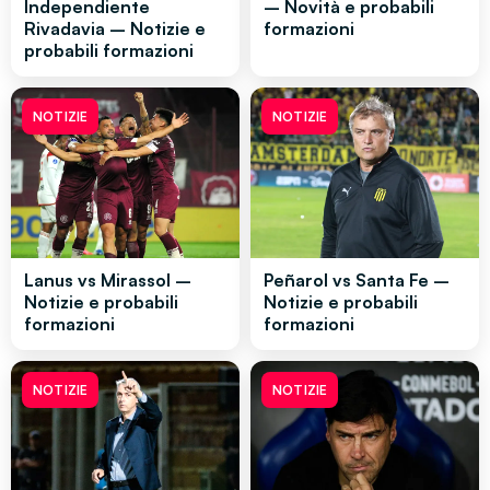
Independiente
– Novità e probabili
Rivadavia – Notizie e
formazioni
probabili formazioni
NOTIZIE
NOTIZIE
Lanus vs Mirassol –
Peñarol vs Santa Fe –
Notizie e probabili
Notizie e probabili
formazioni
formazioni
NOTIZIE
NOTIZIE