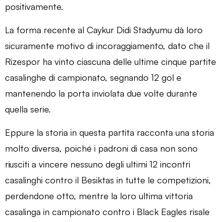
positivamente.
La forma recente al Caykur Didi Stadyumu dà loro
sicuramente motivo di incoraggiamento, dato che il
Rizespor ha vinto ciascuna delle ultime cinque partite
casalinghe di campionato, segnando 12 gol e
mantenendo la porta inviolata due volte durante
quella serie.
Eppure la storia in questa partita racconta una storia
molto diversa, poiché i padroni di casa non sono
riusciti a vincere nessuno degli ultimi 12 incontri
casalinghi contro il Besiktas in tutte le competizioni,
perdendone otto, mentre la loro ultima vittoria
casalinga in campionato contro i Black Eagles risale