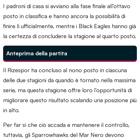
I padroni di casa si avviano alla fase finale all’ottavo
posto in classifica e hanno ancora la possibilità di
finire lì ufficialmente, mentre i Black Eagles hanno già
la certezza di concludere la stagione al quarto posto.
Anteprima della partita
Il Rizespor ha concluso al nono posto in ciascuna
delle due stagioni da quando è tornato nella massima
serie, ma questa stagione offre loro l’opportunità di
migliorare questo risultato scalando una posizione più
in alto.
Per far sì che ciò accada e mantenere il controllo,
tuttavia, gli Sparrowhawks del Mar Nero devono