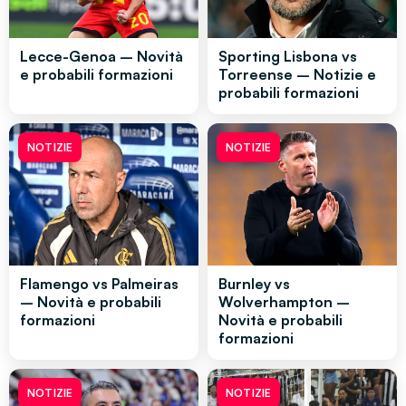
Lecce-Genoa – Novità
Sporting Lisbona vs
e probabili formazioni
Torreense – Notizie e
probabili formazioni
NOTIZIE
NOTIZIE
Flamengo vs Palmeiras
Burnley vs
– Novità e probabili
Wolverhampton –
formazioni
Novità e probabili
formazioni
NOTIZIE
NOTIZIE