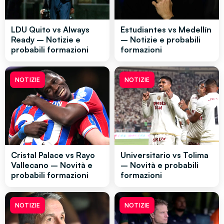
LDU Quito vs Always
Estudiantes vs Medellín
Ready – Notizie e
– Notizie e probabili
probabili formazioni
formazioni
NOTIZIE
NOTIZIE
Cristal Palace vs Rayo
Universitario vs Tolima
Vallecano – Novità e
– Novità e probabili
probabili formazioni
formazioni
NOTIZIE
NOTIZIE