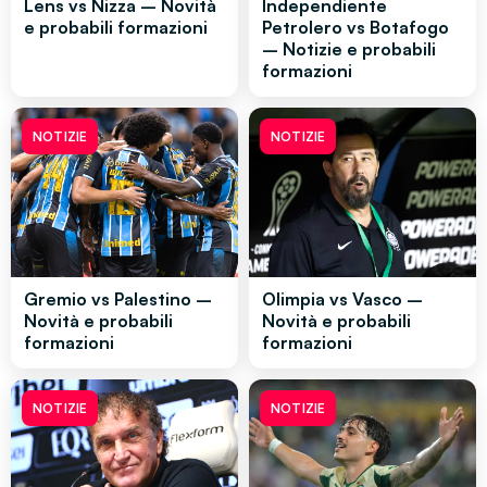
Lens vs Nizza – Novità
Independiente
e probabili formazioni
Petrolero vs Botafogo
– Notizie e probabili
formazioni
NOTIZIE
NOTIZIE
Gremio vs Palestino –
Olimpia vs Vasco –
Novità e probabili
Novità e probabili
formazioni
formazioni
NOTIZIE
NOTIZIE