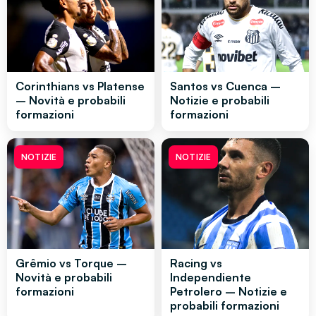
Corinthians vs Platense
Santos vs Cuenca –
– Novità e probabili
Notizie e probabili
formazioni
formazioni
NOTIZIE
NOTIZIE
Grêmio vs Torque –
Racing vs
Novità e probabili
Independiente
formazioni
Petrolero – Notizie e
probabili formazioni