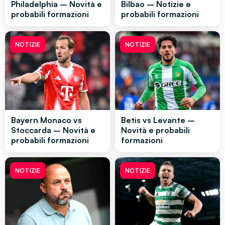
Philadelphia – Novità e
Bilbao – Notizie e
probabili formazioni
probabili formazioni
NOTIZIE
NOTIZIE
Bayern Monaco vs
Betis vs Levante –
Stoccarda – Novità e
Novità e probabili
probabili formazioni
formazioni
NOTIZIE
NOTIZIE