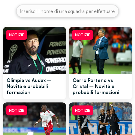
NOTIZIE
NOTIZIE
Olimpia vs Audax –
Cerro Porteño vs
Novità e probabili
Cristal – Novità e
formazioni
probabili formazioni
NOTIZIE
NOTIZIE