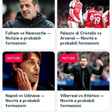
Fulham vs Newcastle –
Palazzo di Cristallo vs
Notizie e probabili
Arsenal – Novità e
formazioni
probabili formazioni
NOTIZIE
NOTIZIE
Napoli vs Udinese –
Villarreal vs Atlético –
Novità e probabili
Novità e probabili
formazioni
formazioni