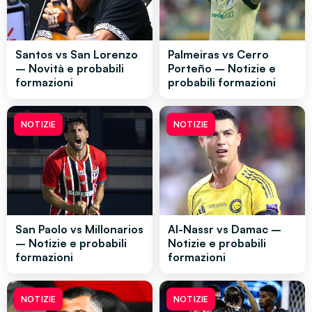
Santos vs San Lorenzo
Palmeiras vs Cerro
– Novità e probabili
Porteño – Notizie e
formazioni
probabili formazioni
NOTIZIE
NOTIZIE
San Paolo vs Millonarios
Al-Nassr vs Damac –
– Notizie e probabili
Notizie e probabili
formazioni
formazioni
NOTIZIE
NOTIZIE