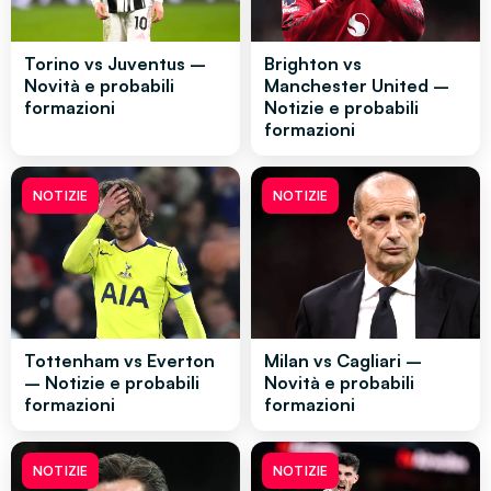
Torino vs Juventus –
Brighton vs
Novità e probabili
Manchester United –
formazioni
Notizie e probabili
formazioni
NOTIZIE
NOTIZIE
Tottenham vs Everton
Milan vs Cagliari –
– Notizie e probabili
Novità e probabili
formazioni
formazioni
NOTIZIE
NOTIZIE