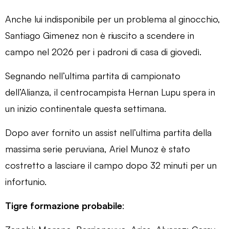
Anche lui indisponibile per un problema al ginocchio,
Santiago Gimenez non è riuscito a scendere in
campo nel 2026 per i padroni di casa di giovedì.
Segnando nell’ultima partita di campionato
dell’Alianza, il centrocampista Hernan Lupu spera in
un inizio continentale questa settimana.
Dopo aver fornito un assist nell’ultima partita della
massima serie peruviana, Ariel Munoz è stato
costretto a lasciare il campo dopo 32 minuti per un
infortunio.
Tigre formazione probabile
: