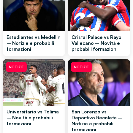
Estudiantes vs Medellín
Cristal Palace vs Rayo
– Notizie e probabili
Vallecano – Novità e
formazioni
probabili formazioni
NOTIZIE
NOTIZIE
Universitario vs Tolima
San Lorenzo vs
– Novità e probabili
Deportivo Recoleta –
formazioni
Notizie e probabili
formazioni