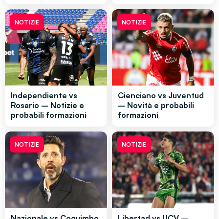
NOTIZIE
NOTIZIE
Independiente vs
Cienciano vs Juventud
Rosario – Notizie e
– Novità e probabili
probabili formazioni
formazioni
NOTIZIE
NOTIZIE
Nazionale vs Coquimbo
Libertad vs UCV –