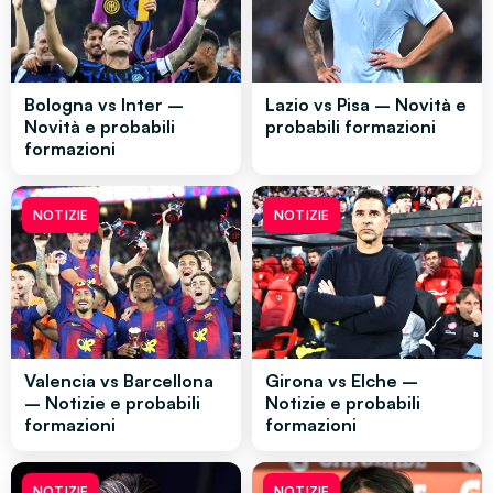
Bologna vs Inter –
Lazio vs Pisa – Novità e
Novità e probabili
probabili formazioni
formazioni
NOTIZIE
NOTIZIE
Valencia vs Barcellona
Girona vs Elche –
– Notizie e probabili
Notizie e probabili
formazioni
formazioni
NOTIZIE
NOTIZIE