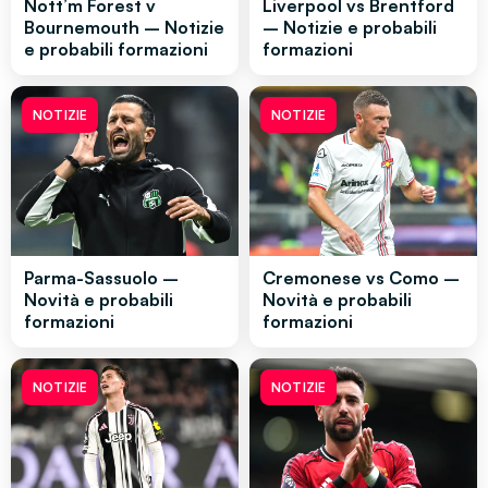
Nott’m Forest v
Liverpool vs Brentford
Bournemouth – Notizie
– Notizie e probabili
e probabili formazioni
formazioni
NOTIZIE
NOTIZIE
Parma-Sassuolo –
Cremonese vs Como –
Novità e probabili
Novità e probabili
formazioni
formazioni
NOTIZIE
NOTIZIE