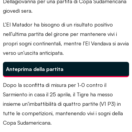
Dellagiovanna per una partita di Copa Sudamericana
giovedì sera.
L’El Matador ha bisogno di un risultato positivo
nell’ultima partita del girone per mantenere vivi i
propri sogni continentali, mentre l’El Vendava si avvia
verso un’uscita anticipata.
Anteprima della partita
Dopo la sconfitta di misura per 1-0 contro il
Sarmiento in casa il 25 aprile, il Tigre ha messo
insieme un’imbattibilità di quattro partite (V1 P3) in
tutte le competizioni, mantenendo vivi i sogni della
Copa Sudamericana.