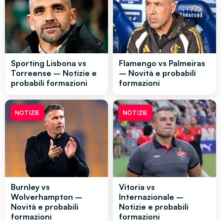
Sporting Lisbona vs
Flamengo vs Palmeiras
Torreense – Notizie e
– Novità e probabili
probabili formazioni
formazioni
NOTIZIE
NOTIZIE
Burnley vs
Vitoria vs
Wolverhampton –
Internazionale –
Novità e probabili
Notizie e probabili
formazioni
formazioni