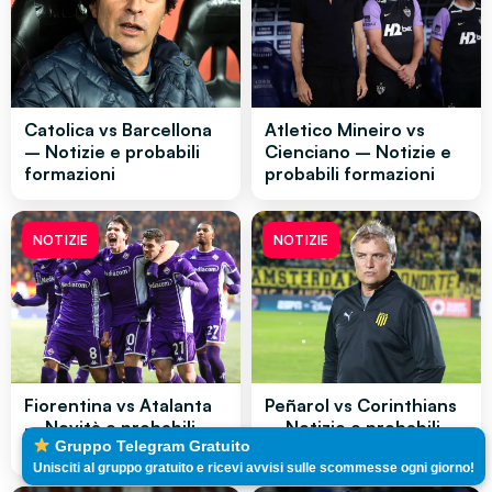
Catolica vs Barcellona
Atletico Mineiro vs
– Notizie e probabili
Cienciano – Notizie e
formazioni
probabili formazioni
NOTIZIE
NOTIZIE
Fiorentina vs Atalanta
Peñarol vs Corinthians
– Novità e probabili
– Notizie e probabili
Gruppo Telegram Gratuito
formazioni
formazioni
Unisciti al gruppo gratuito e ricevi avvisi sulle scommesse ogni giorno!