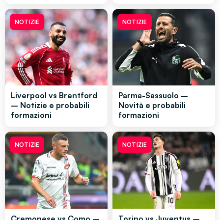
NOTIZIE
NOTIZIE
Liverpool vs Brentford
Parma-Sassuolo –
– Notizie e probabili
Novità e probabili
formazioni
formazioni
NOTIZIE
NOTIZIE
Cremonese vs Como –
Torino vs Juventus –