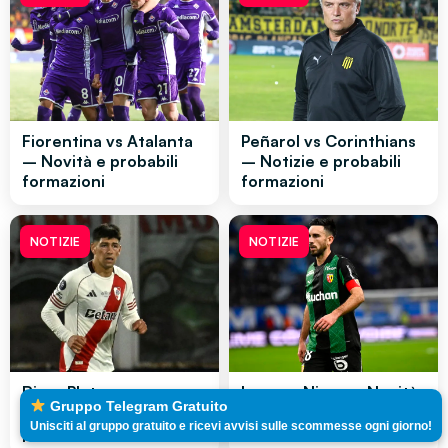
Fiorentina vs Atalanta
Peñarol vs Corinthians
– Novità e probabili
– Notizie e probabili
formazioni
formazioni
NOTIZIE
NOTIZIE
River Plate vs
Lens vs Nizza – Novità
Gruppo Telegram Gratuito
Bragantino – Novità e
e probabili formazioni
Unisciti al gruppo gratuito e ricevi avvisi sulle scommesse ogni giorno!
probabili formazioni