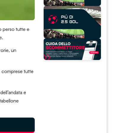
o perso tutte e
e.
orie, un
o, comprese tutte
 dell’andata e
 tabellone