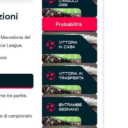
zioni
Probabilità
di Macedonia del
ence League.
 ora
e tre partite,
ase di campionato