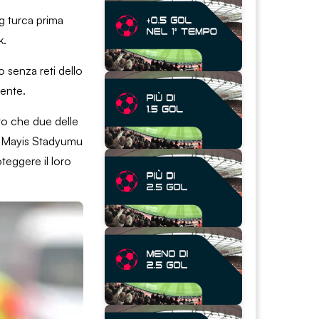
g turca prima
k.
o senza reti dello
gente.
to che due delle
19 Mayis Stadyumu
teggere il loro