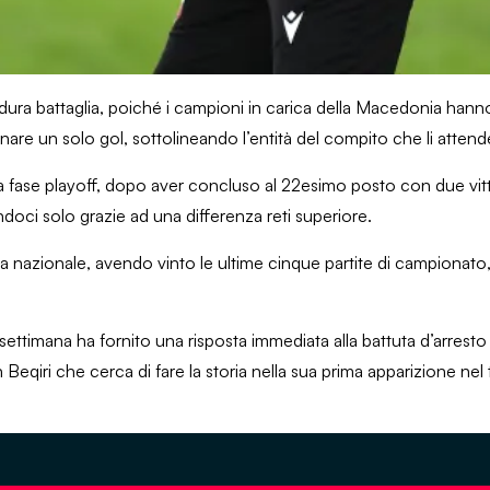
dura battaglia, poiché i campioni in carica della Macedonia hann
nare un solo gol, sottolineando l’entità del compito che li attend
lla fase playoff, dopo aver concluso al 22esimo posto con due vitt
endoci solo grazie ad una differenza reti superiore.
rma nazionale, avendo vinto le ultime cinque partite di campionat
e settimana ha fornito una risposta immediata alla battuta d’arresto
Beqiri che cerca di fare la storia nella sua prima apparizione nel