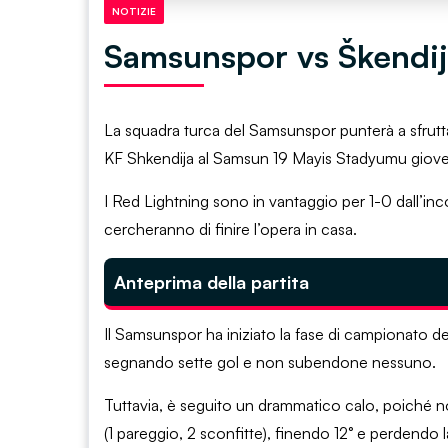
NOTIZIE
Samsunspor vs Škendija
La squadra turca del Samsunspor punterà a sfrutta
KF Shkendija al Samsun 19 Mayis Stadyumu giovedì
I Red Lightning sono in vantaggio per 1-0 dall’inc
cercheranno di finire l’opera in casa.
Anteprima della partita
Il Samsunspor ha iniziato la fase di campionato 
segnando sette gol e non subendone nessuno.
Tuttavia, è seguito un drammatico calo, poiché non
(1 pareggio, 2 sconfitte), finendo 12° e perdendo l